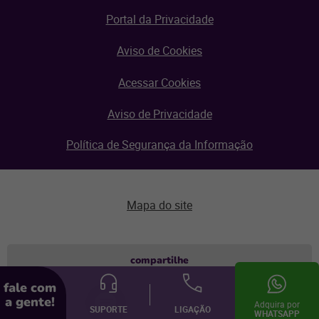
Portal da Privacidade
Aviso de Cookies
Acessar Cookies
Aviso de Privacidade
Política de Segurança da Informação
Mapa do site
Aviso de privacidade
compartilhe
fale com
© Linx 2026.
a gente!
Todos os direitos reservados.
Adquira por
SUPORTE
LIGAÇÃO
WHATSAPP