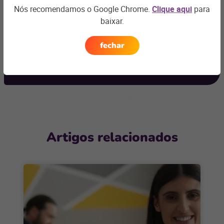
alguma dúvida?
Nós recomendamos o Google Chrome.
Clique aqui
para
baixar.
Podemos te ajudar com os desafios do seu negócio e
encontrar a
solução ideal
fechar
Entre em contato
Artigos relacionados