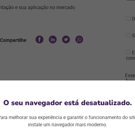
entação e sua aplicação no mercado
D
S
Compartilhe
E
con
Esse
Avis
O seu navegador está desatualizado.
ara melhorar sua experiência e garantir o funcionamento do sit
instale um navegador mais moderno.