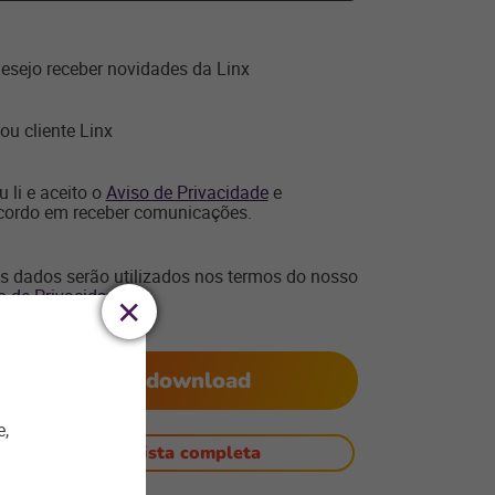
esejo receber novidades da Linx
ou cliente Linx
u li e aceito o
Aviso de Privacidade
e
cordo em receber comunicações.
s dados serão utilizados nos termos do nosso
o de Privacidade
.
Faça o download
e,
Voltar à lista completa