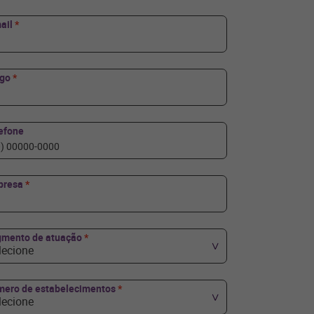
ail
*
rgo
*
efone
presa
*
mento de atuação
*
lecione
ero de estabelecimentos
*
lecione