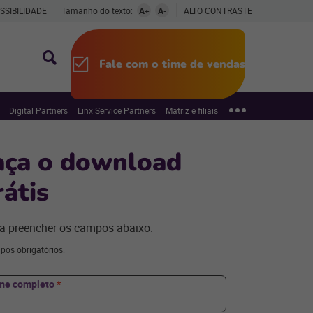
SSIBILIDADE
Tamanho do texto:
A+
A-
ALTO CONTRASTE
Fale com o time de vendas
Digital Partners
Linx Service Partners
Matriz e filiais
aça o download
rátis
a preencher os campos abaixo.
pos obrigatórios.
me completo
*