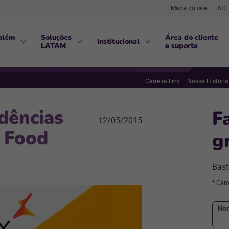
Mapa do site
ACE
além
Soluções
Área do cliente
Institucional
LATAM
e suporte
Carreira Linx
Nossa História
ndências
F
12/05/2015
 Food
g
Bast
* Cam
No