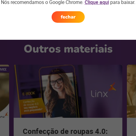
Nós recomendamos o Google Chrome.
Clique aqui
para baixar.
fechar
Outros materiais
Confecção de roupas 4.0: