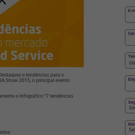
E-m
Ca
Tel
 destaques e tendências para o
Em
A Show 2015, o principal evento
amente o Infográfico “7 tendências
Seg
Se
Núm
Se
entos