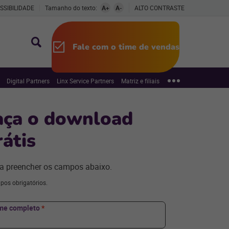
SSIBILIDADE
Tamanho do texto:
A+
A-
ALTO CONTRASTE
Fale com o time de vendas
Digital Partners
Linx Service Partners
Matriz e filiais
aça o download
rátis
a preencher os campos abaixo.
pos obrigatórios.
me completo
*