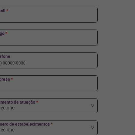
ail
*
rgo
*
efone
presa
*
mento de atuação
*
lecione
ero de estabelecimentos
*
lecione