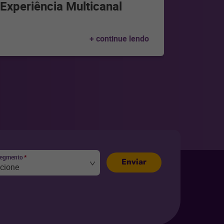
Experiência Multicanal
+ continue lendo
segmento
*
Enviar
ecione