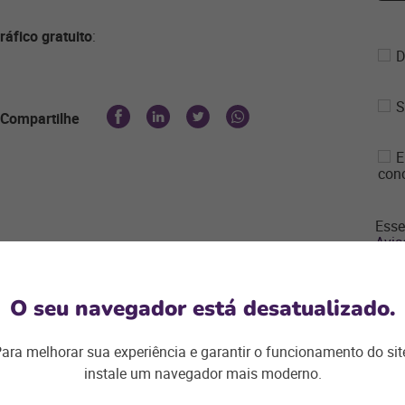
ráfico gratuito
:
D
S
Compartilhe
E
con
Esse
Avis
O seu navegador está desatualizado.
ara melhorar sua experiência e garantir o funcionamento do sit
instale um navegador mais moderno.