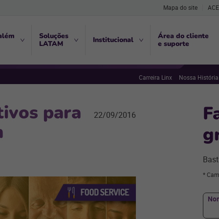
Mapa do site
ACE
além
Soluções
Área do cliente
Institucional
LATAM
e suporte
Carreira Linx
Nossa História
tivos para
F
22/09/2016
m
g
Bast
* Cam
No