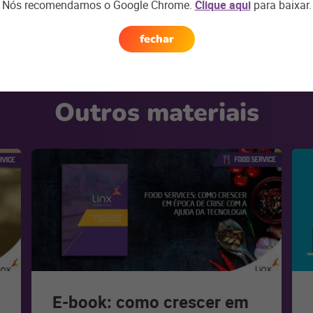
Nós recomendamos o Google Chrome.
Clique aqui
para baixar.
fechar
Outros materiais
E-book: como crescer em