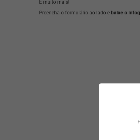
E muito mais!
Preencha o formulário ao lado e
baixe o infog
P