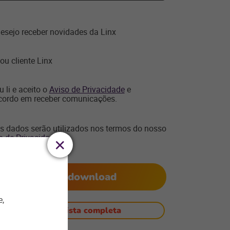
esejo receber novidades da Linx
ou cliente Linx
u li e aceito o
Aviso de Privacidade
e
cordo em receber comunicações.
s dados serão utilizados nos termos do nosso
o de Privacidade
.
Faça o download
e,
Voltar à lista completa