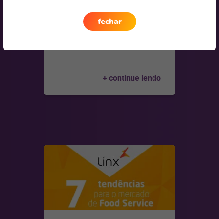
fechar
E-book: como crescer
em época de crise no
mercado de food
…
+ continue lendo