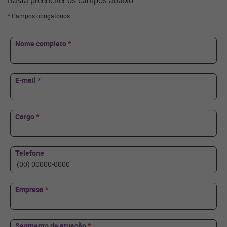
Basta preencher os campos abaixo.
* Campos obrigatórios.
Nome completo
*
E-mail
*
Cargo
*
Telefone
Empresa
*
Segmento de atuação
*