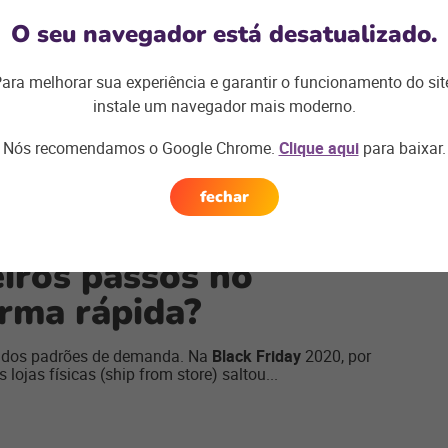
ommerce: veja como
O seu navegador está desatualizado.
para o seu negócio!
ara melhorar sua experiência e garantir o funcionamento do sit
o de ficar fora do ar num momento crítico em datas
instale um navegador mais moderno.
 Friday
, por exemplo. Isso,...
forma-de-e-commerce-para-o-seu-negocio/
Nós recomendamos o Google Chrome.
Clique aqui
para baixar.
fechar
iros passos no
rma rápida?
es dos padrões de demanda. Na
Black Friday
2020, por
 lojas físicas (ship from store) saltou...