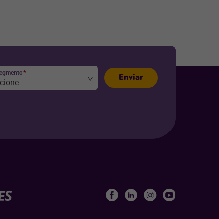
segmento
*
Enviar
ecione