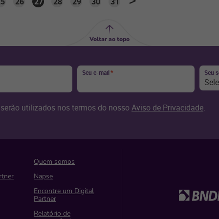
25
26
27
28
29
30
31
Voltar ao topo
Seu e-mail
*
Seu 
Sel
serão utilizados nos termos do nosso
Aviso de Privacidade
.
Quem somos
rtner
Napse
Encontre um Digital
Partner
Relatório de