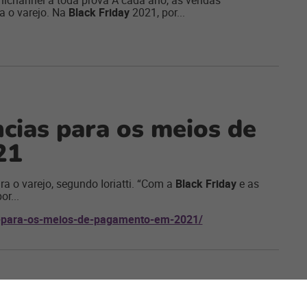
ichannel a toda prova A cada ano, as vendas
a o varejo. Na
Black Friday
2021, por...
ncias para os meios de
21
ara o varejo, segundo Ioriatti. “Com a
Black Friday
e as
or...
as-para-os-meios-de-pagamento-em-2021/