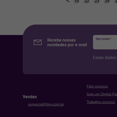
10
22
23
24
Seu nome
*
Receba nossas
novidades por e-mail
Esses dados 
Fale conosco
Seja um Digital Pa
Vendas
Trabalhe conosco
comercial@linx.com.br