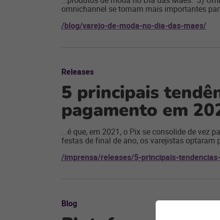
...produtos de moda no Dia das Mães. 3) Omn
omnichannel se tornam mais importantes par
/blog/varejo-de-moda-no-dia-das-maes/
Releases
5 principais tendê
pagamento em 20
...é que, em 2021, o Pix se consolide de vez p
festas de final de ano, os varejistas optaram p
/imprensa/releases/5-principais-tendenci
Blog