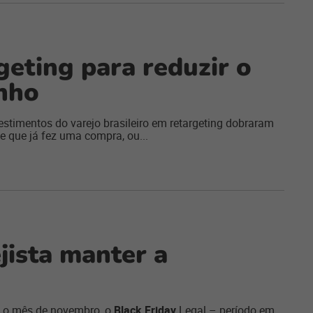
geting para reduzir o
nho
vestimentos do varejo brasileiro em retargeting dobraram
nte que já fez uma compra, ou...
ejista manter a
ara o mês de novembro, o
Black Friday
Legal – período em