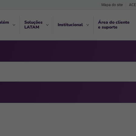
Mapa do site
ACE
além
Soluções
Área do cliente
Institucional
LATAM
e suporte