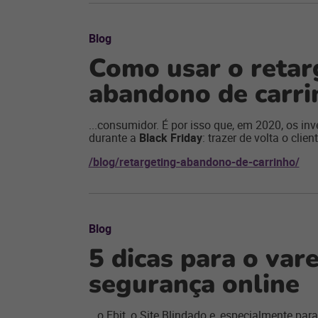
Blog
Como usar o retar
abandono de carri
...consumidor. É por isso que, em 2020, os in
durante a
Black Friday
: trazer de volta o clie
/blog/retargeting-abandono-de-carrinho/
Blog
5 dicas para o var
segurança online
...o Ebit, o Site Blindado e, especialmente p