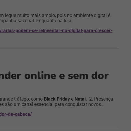
m leque muito mais amplo, pois no ambiente digital é
mpanha sazonal. Enquanto na loja...
vrarias-podem-se-reinventar-no-digital-para-crescer-
der online e sem dor
 grande tráfego, como
Black Friday
e
Natal
. 2. Presença
s são um canal essencial para conquistar novos...
dor-de-cabeca/