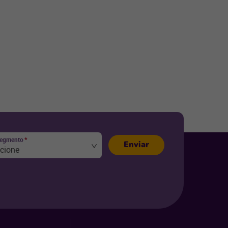
segmento
*
Enviar
ecione