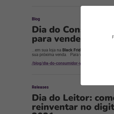
Blog
Dia do Consumidor
para vender mais
P
...em sua loja na
Black Friday
e no
Natal
. Afi
sua próxima venda. Para vender mais neste D
/blog/dia-do-consumidor-vender-mais/
Releases
Dia do Leitor: com
reinventar no digi