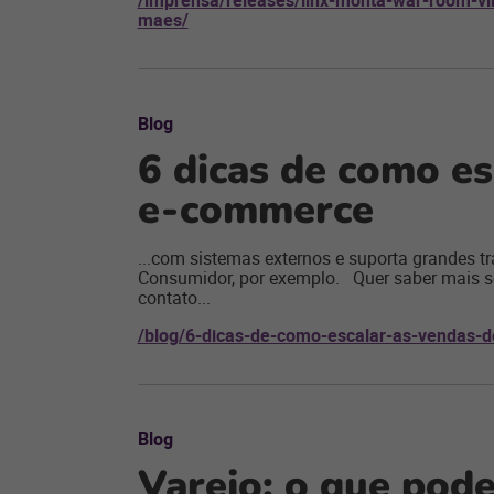
/imprensa/releases/linx-monta-war-room-vir
maes/
Blog
6 dicas de como es
e-commerce
...com sistemas externos e suporta grandes 
Consumidor, por exemplo. Quer saber mais s
contato...
/blog/6-dicas-de-como-escalar-as-vendas-
Blog
Varejo: o que pod