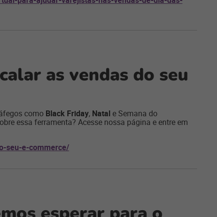
tual-para-ajudar-varejistas-nas-vendas-de-dia-das-
calar as vendas do seu
tráfegos como
Black Friday
,
Natal
e Semana do
obre essa ferramenta? Acesse nossa página e entre em
do-seu-e-commerce/
emos esperar para o