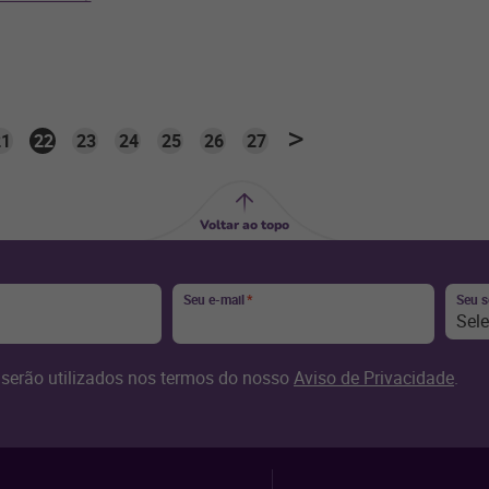
21
22
23
24
25
26
27
Voltar ao topo
Seu e-mail
*
Seu 
Sel
serão utilizados nos termos do nosso
Aviso de Privacidade
.