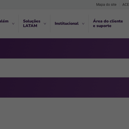
Mapa do site
ACE
além
Soluções
Área do cliente
Institucional
LATAM
e suporte