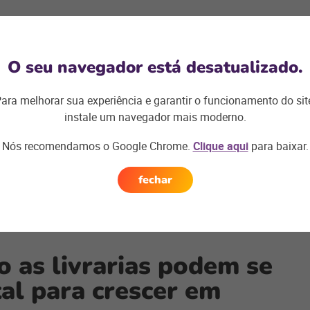
O seu navegador está desatualizado.
: como se preparar
ara melhorar sua experiência e garantir o funcionamento do sit
instale um navegador mais moderno.
nal de contas, o pós-venda pode se tornar a pré-venda da
Nós recomendamos o Google Chrome.
Clique aqui
para baixar.
ia do...
fechar
o as livrarias podem se
tal para crescer em